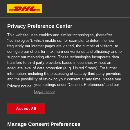
DHL Express
Jak sprzedawać online
Privacy Preference Center
This website uses cookies and similar technologies, (hereafter
za granicę? Sprawdź
“technologies”), which enable us, for example, to determine how
frequently our internet pages are visited, the number of visitors, to
nasz poradnik.
configure our offers for maximum convenience and efficiency and to
Previous
Next
support our marketing efforts. These technologies incorporate data
transfers to third-party providers based in countries without an
adequate level of data protection (e. g. United States). For further
Przeczytaj więcej!
information, including the processing of data by third-party providers
and the possibility of revoking your consent at any time, please see
your settings under “Consent Preferences” and our
Tag:
go green
Privacy notice
Legal notice
StreetScooter, pojazdy
Accept All
elektryczne i ich
Manage Consent Preferences
przyszłość