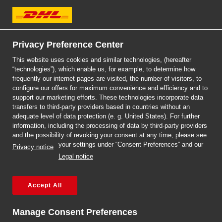
DHL Express
Jak sprzedawać online
Privacy Preference Center
This website uses cookies and similar technologies, (hereafter
za granicę? Sprawdź
“technologies”), which enable us, for example, to determine how
frequently our internet pages are visited, the number of visitors, to
nasz poradnik.
configure our offers for maximum convenience and efficiency and to
Previous
Next
support our marketing efforts. These technologies incorporate data
transfers to third-party providers based in countries without an
adequate level of data protection (e. g. United States). For further
Przeczytaj więcej!
information, including the processing of data by third-party providers
and the possibility of revoking your consent at any time, please see
your settings under “Consent Preferences” and our
Tag:
bezpieczeństwo
Privacy notice
Legal notice
Certyfikat TAPA w trzech
Accept All
jednostkach DHL Express
Manage Consent Preferences
Trzy placówki DHL Express, w Toruniu, Lublinie i Rzeszowie, zdobyły