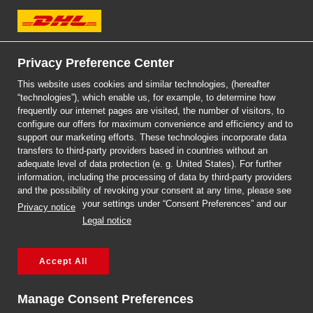
DHL Express
Jak sprzedawać online
Privacy Preference Center
This website uses cookies and similar technologies, (hereafter
za granicę? Sprawdź
“technologies”), which enable us, for example, to determine how
frequently our internet pages are visited, the number of visitors, to
nasz poradnik.
configure our offers for maximum convenience and efficiency and to
Previous
Next
support our marketing efforts. These technologies incorporate data
transfers to third-party providers based in countries without an
adequate level of data protection (e. g. United States). For further
Przeczytaj więcej!
information, including the processing of data by third-party providers
and the possibility of revoking your consent at any time, please see
your settings under “Consent Preferences” and our
Tag:
last mile
Privacy notice
Legal notice
Przekierowanie paczki
Accept All
zagranicznej w DHL
Manage Consent Preferences
Express