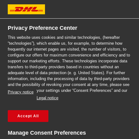
DHL Express
Strona główna
/
Ile odkrywcy w przedsiębiorcy?
Privacy Preference Center
Ile odkrywcy w
This website uses cookies and similar technologies, (hereafter
“technologies”), which enable us, for example, to determine how
przedsiębiorcy?
frequently our internet pages are visited, the number of visitors, to
configure our offers for maximum convenience and efficiency and to
support our marketing efforts. These technologies incorporate data
12 marca 2018
transfers to third-party providers based in countries without an
Czytanie tego tekstu zajmie
adequate level of data protection (e. g. United States). For further
information, including the processing of data by third-party providers
ci ok 10 minut, w tym
and the possibility of revoking your consent at any time, please see
your settings under “Consent Preferences” and our
Privacy notice
czasie na całym świecie
Legal notice
powstanie ok 1800 nowych
Accept All
firm, 11 tyś. na godzinę,
Manage Consent Preferences