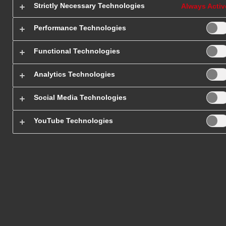
Wybierz webinar, zostaw swój
Strictly Necessary Technologies
Always Activ
mailowy i uzyskaj do niego dos
Performance Technologies
Functional Technologies
Analytics Technologies
Wybier
Social Media Technologies
YouTube Technologies
Wszystkie
Rozwój biznesu