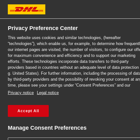
Klient biznesowy
Klient indywidualny
Zostań Kl
DHL Express
Privacy Preference Center
This website uses cookies and similar technologies, (hereafter
“technologies”), which enable us, for example, to determine how frequent
our internet pages are visited, the number of visitors, to configure our off
for maximum convenience and efficiency and to support our marketing
efforts. These technologies incorporate data transfers to third-party
providers based in countries without an adequate level of data protection 
g. United States). For further information, including the processing of dat
by third-party providers and the possibility of revoking your consent at a
time, please see your settings under “Consent Preferences” and our
Privacy notice
Legal notice
Accept All
Zobacz nasze webin
Manage Consent Preferences