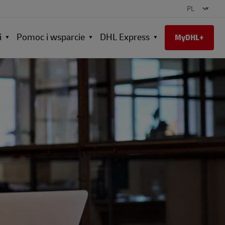
i
Pomoc i wsparcie
DHL Express
MyDHL+