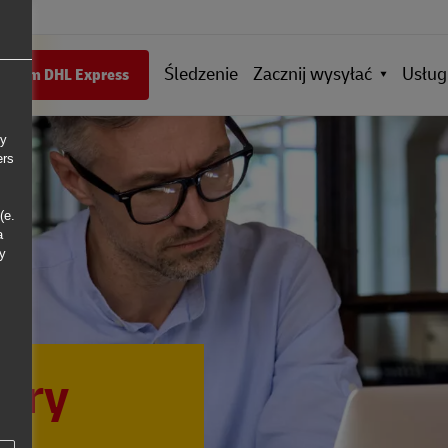
Śledzenie
Zacznij wysyłać
Usług
ientem DHL Express
ly
ers
(e.
a
ny
ary