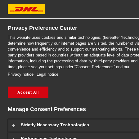
DHL Express
Privacy Preference Center
Oświadczenie o
This website uses cookies and similar technologies, (hereafter “technolog
determine how frequently our internet pages are visited, the number of vi
convenience and efficiency and to support our marketing efforts. These te
dostępności strony
party providers based in countries without an adequate level of data protec
information, including the processing of data by third-party providers and
internetowej DHL
time, please see your settings under “Consent Preferences” and our
Privacy notice
Legal notice
Express
Accept All
Manage Consent Preferences
Strictly Necessary Technologies
DHL Express (Poland) Sp. z o.o. („
DHL Express
”) zobowiązuje się do
Performance Technologies