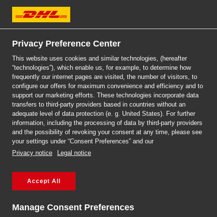
DHL Express
Privacy Preference Center
Strona główna
/
Trendy w logistyce 2022
This website uses cookies and similar technologies, (hereafter
“technologies”), which enable us, for example, to determine how
BIZNES
frequently our internet pages are visited, the number of visitors, to
configure our offers for maximum convenience and efficiency and to
Trendy w logistyce 2022
support our marketing efforts. These technologies incorporate data
transfers to third-party providers based in countries without an
Na początku 2020 roku świat stanął w obliczu najgorszej pandemii od
adequate level of data protection (e. g. United States). For further
information, including the processing of data by third-party providers
stulecia. Pomimo tego, DHL Global Connectedness Index wykazał, że
and the possibility of revoking your consent at any time, please see
„handel towarami wzrósł znacznie powyżej poziomu sprzed pandemii,
your settings under “Consent Preferences” and our
nawet pomimo wyzwań związanych z przepustowością i utrzymujących
Privacy notice
Legal notice
się napięć handlowych.”
A zatem, w czasach rozkwitu globalnego handlu elektronicznego i
Accept All
rosnących oczekiwań konsumentów na szybsze i tańsze zamówienia, jakie
innowacje w zakresie logistyki i dostaw pojawiają się, aby sprostać temu
Manage Consent Preferences
zapotrzebowaniu? Przeczytaj dalej, aby dowiedzieć się, jakie trendy