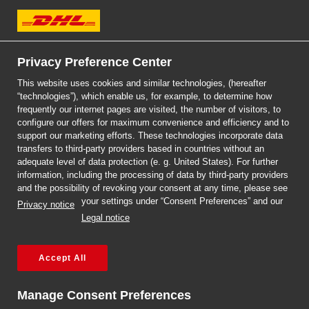
DHL Express
Strona główna
/
Poradnik wysyłkowy
/
Strona 2
Privacy Preference Center
PORADNIK WYSYŁKOWY
This website uses cookies and similar technologies, (hereafter
“technologies”), which enable us, for example, to determine how
frequently our internet pages are visited, the number of visitors, to
Poprawne pakowanie, przygotowanie przesyłki i dokumentów,
configure our offers for maximum convenience and efficiency and to
wysyłanie materiałów niebezpiecznych. Dowiedz się jak
support our marketing efforts. These technologies incorporate data
transfers to third-party providers based in countries without an
skutecznie zrealizować przesyłkę międzynarodową.
adequate level of data protection (e. g. United States). For further
information, including the processing of data by third-party providers
PRZYGOTOWANIE PRZESYŁKI
PAKOWANIE
and the possibility of revoking your consent at any time, please see
your settings under “Consent Preferences” and our
Privacy notice
SANKCJE
MATERIAŁY NIEBEZPIECZNE
Legal notice
DOSTAWA PRZESYŁKI
Accept All
Manage Consent Preferences