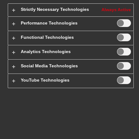
Strictly Necessary Technologies
Always Active
Performance Technologies
Functional Technologies
Analytics Technologies
Social Media Technologies
Opłata paliwowa
YouTube Technologies
Czytaj więcej
1
2