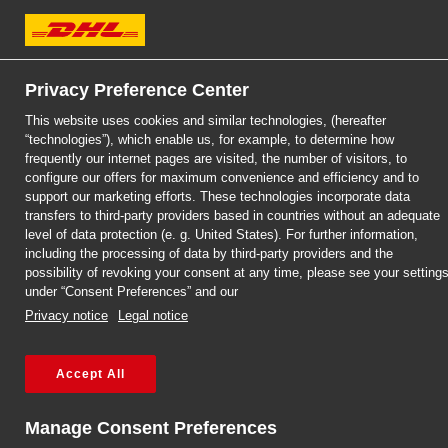
DHL Express
Privacy Preference Center
This website uses cookies and similar technologies, (hereafter
“technologies”), which enable us, for example, to determine how
DHL EXPRESS
DHL EXPRESS
DHL EXPRESS
DHL SERVICEPOINT 
DHL SERVICEPOINT 
DHL SERVICEPOINT 
frequently our internet pages are visited, the number of visitors, to
configure our offers for maximum convenience and efficiency and to
support our marketing efforts. These technologies incorporate data
RUDZIE ŚLĄSKIEJ
RUDZIE ŚLĄSKIEJ
RUDZIE ŚLĄSKIEJ
transfers to third-party providers based in countries without an adequate
level of data protection (e. g. United States). For further information,
including the processing of data by third-party providers and the
possibility of revoking your consent at any time, please see your setting
under “Consent Preferences” and our
Privacy notice
Legal notice
Accept All
Strona główna
/
Przesyłki międzynarodowe – Ruda Śląska
Manage Consent Preferences