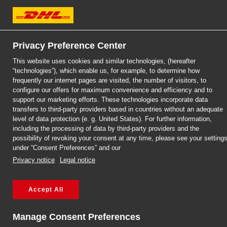
DHL Express
Privacy Preference Center
This website uses cookies and similar technologies, (hereafter
“technologies”), which enable us, for example, to determine how
DHL EXPRESS
DHL EXPRESS
DHL EXPRESS
DHL SERVICEPOINT 
DHL SERVICEPOINT 
DHL SERVICEPOINT 
frequently our internet pages are visited, the number of visitors, to
configure our offers for maximum convenience and efficiency and to
support our marketing efforts. These technologies incorporate data
RZESZOWIE
RZESZOWIE
RZESZOWIE
transfers to third-party providers based in countries without an adequate
level of data protection (e. g. United States). For further information,
including the processing of data by third-party providers and the
possibility of revoking your consent at any time, please see your setting
under “Consent Preferences” and our
Privacy notice
Legal notice
Accept All
Strona główna
/
Przesyłki międzynarodowe – Rzeszów
Manage Consent Preferences