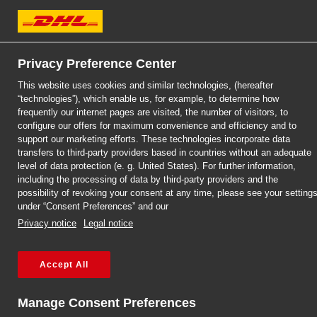
DHL Express
Privacy Preference Center
This website uses cookies and similar technologies, (hereafter
“technologies”), which enable us, for example, to determine how
DHL EXPRESS
DHL SERVICEPOINT 
frequently our internet pages are visited, the number of visitors, to
configure our offers for maximum convenience and efficiency and to
support our marketing efforts. These technologies incorporate data
TYCHACH
transfers to third-party providers based in countries without an adequate
level of data protection (e. g. United States). For further information,
including the processing of data by third-party providers and the
possibility of revoking your consent at any time, please see your setting
under “Consent Preferences” and our
Privacy notice
Legal notice
Accept All
Strona główna
/
Przesyłki międzynarodowe – Tychy
Manage Consent Preferences