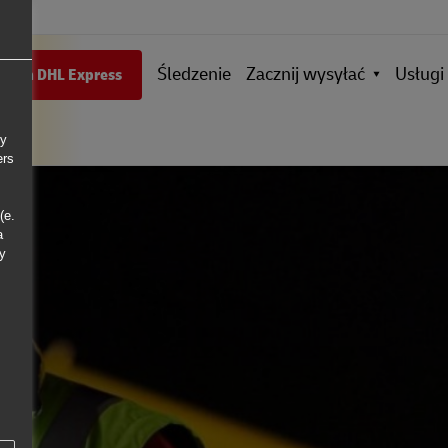
Śledzenie
Zacznij wysyłać
Usługi
entem DHL Express
ly
ers
(e.
a
ny