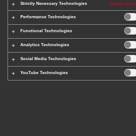
BIAŁORUSI
Strictly Necessary Technologies
Always Activ
Performance Technologies
Functional Technologies
Analytics Technologies
Social Media Technologies
YouTube Technologies
Strona główna
/
Paczki do i z Białorusi
P
Regularnie nadajesz paczki do Białorusi, a