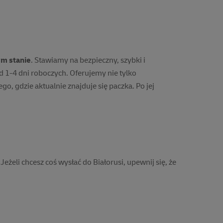
deklaracja wysyłania średnio 1 przesyłki
ostaną przepisane do indywidualnego numeru klienta.
ym stanie
. Stawiamy na bezpieczny, szybki i
 1-4 dni roboczych. Oferujemy nie tylko
o, gdzie aktualnie znajduje się paczka. Po jej
 Jeżeli chcesz coś wysłać do Białorusi, upewnij się, że