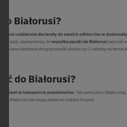
w, podmiotów gospodarczych i instytucji. Warunkiem uzyskania oferty jest 
p. z o.o. w ramach usługi Time Definite International. Warunki cenowe z
 do Białorusi?
HL Express (Poland) Sp. z o.o.
Białorusi codziennie docierały do swoich odbiorców w doskonał
rganizacji, zapewniamy, że
wysyłka paczki do Białorusi
zajmuje od
omniane śledzenie drogi przesyłki dostarczy Ci wiedzy na temat teg
ać do Białorusi?
niczeniami w transporcie przedmiotów
. Tak samo jest z Białorusią.
ki do Białorusi nie mogą zawierać między innymi: