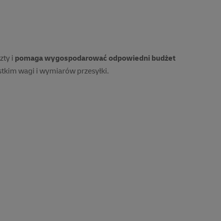
t
Przez telefon
mu
Pomocni i dostępni
zty i
pomaga wygospodarować odpowiedni budżet
a
konsultanci
stkim wagi i wymiarów przesyłki.
Odbiór z domu lub biura
Dostępne usługi
dodatkowe
00
00
Zadzwoń
u i adresu docelowego. Obowiązują dopłaty i usługi
osi
*
Szacowany czas dostawy wynosi
*