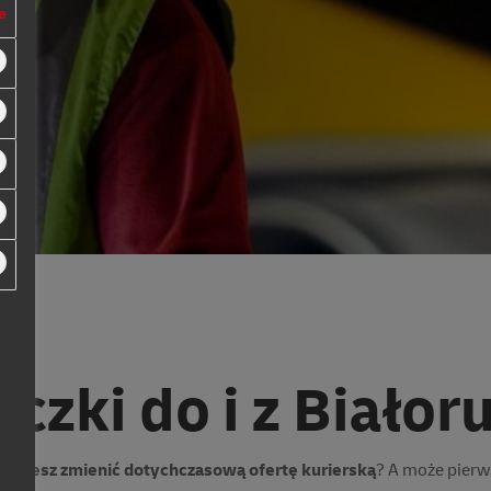
e
aczki do i z Białoru
le chcesz zmienić dotychczasową ofertę kurierską
? A może pierws