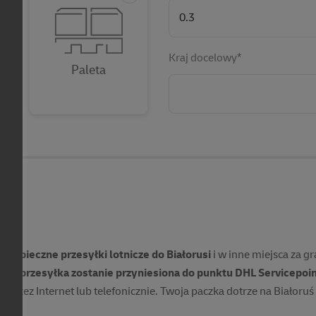
Kraj docelowy*
Paleta
ś
 bezpieczne przesyłki lotnicze do Białorusi
i w inne miejsca za g
na przesyłka zostanie przyniesiona do punktu DHL Servicepoi
przez Internet lub telefonicznie. Twoja paczka dotrze na Białor