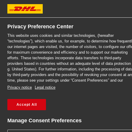
Klient biznesowy
Klient indywidualny
Zostań Kli
Privacy Preference Center
DHL Express
This website uses cookies and similar technologies, (hereafter
MyDHL+
“technologies”), which enable us, for example, to determine how frequent
our internet pages are visited, the number of visitors, to configure our off
for maximum convenience and efficiency and to support our marketing
efforts. These technologies incorporate data transfers to third-party
providers based in countries without an adequate level of data protection 
g. United States). For further information, including the processing of dat
by third-party providers and the possibility of revoking your consent at a
time, please see your settings under “Consent Preferences” and our
Privacy notice
Legal notice
Accept All
DHL EXPRESS
PACZKI DO
Manage Consent Preferences