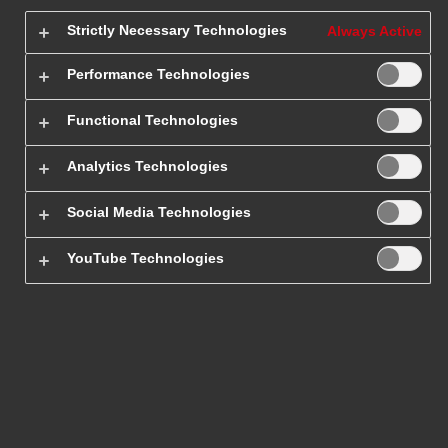
Litwy
Strictly Necessary Technologies
Always Active
Performance Technologies
Planujesz wysłanie paczki na Litwę
? Interesuje Cię tylko
Functional Technologies
profesjonalny eksport towarów za granicę i stawiasz na zaufane,
zagraniczne usługi kurierskie?
Jako międzynarodowy kurier
Analytics Technologies
DHL Express zapewniamy bezpieczny transport i błyskawiczną
dostawę
. Dajemy do wglądu
cennik paczek zagranicznych
i
Social Media Technologies
umożliwiamy śledzenie przesyłek nadawanych do wszystkich
krajów. Sprawdź ofertę dla klientów indywidualnych i dla firm –
YouTube Technologies
powierz nam swoje paczki do Litwy, a już w ciągu 24 godzin
znajdą się u adresata
!
Sprawdź cenę paczki do
Litwy