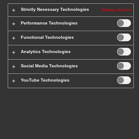
Strictly Necessary Technologies
Always Active
Paczki do i z
Performance Technologies
Fidżi
Functional Technologies
Analytics Technologies
Zastanawiasz się jak wysłać dokumenty lub przedmioty na
państwa wyspiarskie?
Planujesz paczki na Fidżi
, ale nie wiesz,
Social Media Technologies
który kurier się tego podejmie? DHL Express to
międzynarodowy kurier, który od lat zajmuje pozycję lidera w
YouTube Technologies
transporcie paczek za granicę.
Eksport i import nie ma przed
nami żadnych tajemnic
. Doskonała logistyka umożliwia nam
realizowanie usług na całym świecie.
Sprawdź cenę paczki do