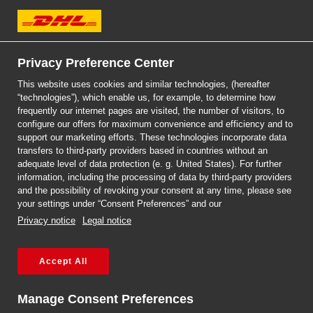
DHL Express
Privacy Preference Center
This website uses cookies and similar technologies, (hereafter
“technologies”), which enable us, for example, to determine how
frequently our internet pages are visited, the number of visitors, to
DHL EXPRESS
configure our offers for maximum convenience and efficiency and to
PACZKI DO FIDŻI
support our marketing efforts. These technologies incorporate data
transfers to third-party providers based in countries without an
adequate level of data protection (e. g. United States). For further
information, including the processing of data by third-party providers
and the possibility of revoking your consent at any time, please see
your settings under “Consent Preferences” and our
Privacy notice
Legal notice
Accept All
Strona główna
/
Paczki do i z Fidżi
Manage Consent Preferences