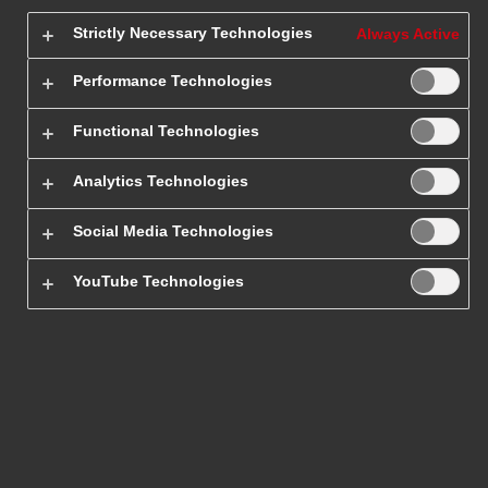
Strictly Necessary Technologies
Always Active
Paczki do i z
Performance Technologies
Niemiec
Functional Technologies
Analytics Technologies
Zastanawiasz się jakie reguły obowiązują przy wysyłce paczki do
Niemiec z Polski? Chcesz zrealizować ją szybko, tanio i
Social Media Technologies
bezpiecznie?
Skorzystaj z opcji „Paczka do Niemiec”, jaką
przygotowaliśmy w DHL Express
. Wysyłaj paczki do Niemiec
YouTube Technologies
bez żadnych obaw i postaw na niski koszt transportu. Mamy
wygodne i konkurencyjne rozwiązania zagraniczne dla klientów
indywidualnych i firm, które decydują się na eksport towarów.
Organizujemy także przewóz paczek z Niemiec. Poznaj szczegóły
oferty, wybierz nasze usługi kurierskie, a
Twoja przesyłka do
Niemiec (lub z Niemiec) dotrze do odbiorcy już następnego
dnia
! Zapewniamy bezpieczny eksport produktów z Polski i
import do Polski.