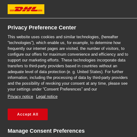
DHL Express
Privacy Preference Center
This website uses cookies and similar technologies, (hereafter
“technologies”), which enable us, for example, to determine how
frequently our internet pages are visited, the number of visitors, to
DHL EXPRESS
configure our offers for maximum convenience and efficiency and to
PACZKI DO NIEMIEC
support our marketing efforts. These technologies incorporate data
transfers to third-party providers based in countries without an
adequate level of data protection (e. g. United States). For further
information, including the processing of data by third-party providers
and the possibility of revoking your consent at any time, please see
your settings under “Consent Preferences” and our
Privacy notice
Legal notice
Accept All
Strona główna
/
Paczki do i z Niemiec
Manage Consent Preferences