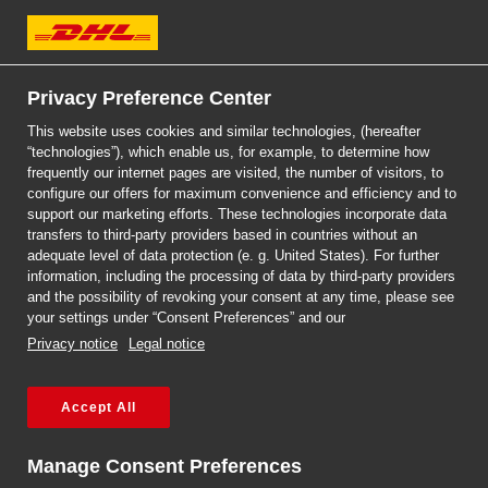
DHL Express
Privacy Preference Center
This website uses cookies and similar technologies, (hereafter
“technologies”), which enable us, for example, to determine how
frequently our internet pages are visited, the number of visitors, to
DHL EXPRESS
configure our offers for maximum convenience and efficiency and to
PACZKI DO AUSTRALII
support our marketing efforts. These technologies incorporate data
transfers to third-party providers based in countries without an
adequate level of data protection (e. g. United States). For further
information, including the processing of data by third-party providers
and the possibility of revoking your consent at any time, please see
your settings under “Consent Preferences” and our
Privacy notice
Legal notice
Accept All
Strona główna
/
Paczki do i z Australii
Manage Consent Preferences