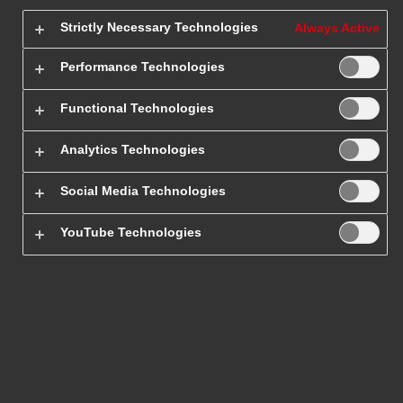
Strictly Necessary Technologies
Always Active
Paczki do i z
Performance Technologies
Australii
Functional Technologies
Analytics Technologies
Paczka do Australii spełniająca najwyższe standardy usług
kurierskich?
Wysyłaj paczki do Australii z zaufaną firmą DHL
Social Media Technologies
Express! Twoja przesyłka zagraniczna dotrze szybko i
bezpiecznie, a Ty nadasz ją wygodnie, bez wychodzenia z domu.
YouTube Technologies
Wszystko dzięki możliwościom, jakie zapewnia nasza strona i
kurierskie usługi lotnicze.
Dbamy kompleksowo o naszych
klientów, zarówno o tych indywidualnych, jak i biznesowych
–
poznaj ofertę i pozwól, by nasz kurier dostarczył do Australii
Twoją paczkę. Zobacz, jak wygląda nowoczesny, profesjonalny
eksport towarów
za granicę. Sprawdź też ofertę na
import
towarów
do Polski.