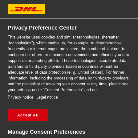
DHL Express
Privacy Preference Center
This website uses cookies and similar technologies, (hereafter
“technologies”), which enable us, for example, to determine how
frequently our internet pages are visited, the number of visitors, to
DHL EXPRESS
configure our offers for maximum convenience and efficiency and to
PACZKI DO SŁOWACJI
support our marketing efforts. These technologies incorporate data
transfers to third-party providers based in countries without an
adequate level of data protection (e. g. United States). For further
information, including the processing of data by third-party providers
and the possibility of revoking your consent at any time, please see
your settings under “Consent Preferences” and our
Privacy notice
Legal notice
Accept All
Strona główna
/
Paczki do i z Słowacji
Manage Consent Preferences