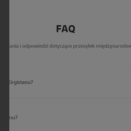
FAQ
 pytania i odpowiedzi dotyczące przesyłek międzynarodowy
do Kirgistanu?
gistanu?