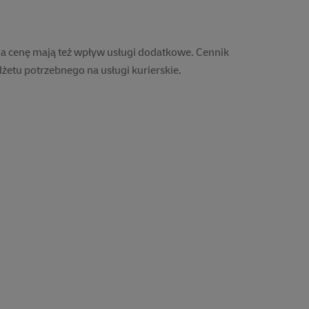
t
Przez telefon
 Na cenę mają też wpływ usługi dodatkowe.
Cennik
mu
Pomocni i dostępni
dżetu potrzebnego na usługi kurierskie.
a
konsultanci
Odbiór z domu lub biura
Dostępne usługi
dodatkowe
00
00
Zadzwoń
u i adresu docelowego. Obowiązują dopłaty i usługi
osi
*
Szacowany czas dostawy wynosi
*