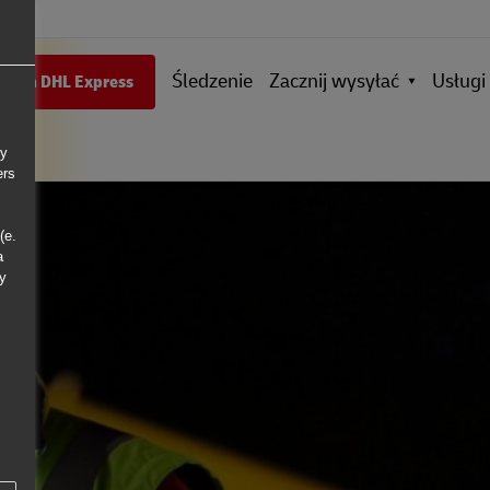
Śledzenie
Zacznij wysyłać
Usługi
entem DHL Express
ly
ers
(e.
a
ny