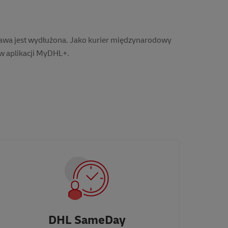
deklaracja wysyłania średnio 1 przesyłki
ostaną przepisane do indywidualnego numeru klienta.
awa jest wydłużona. Jako kurier międzynarodowy
 w aplikacji MyDHL+.
DHL SameDay