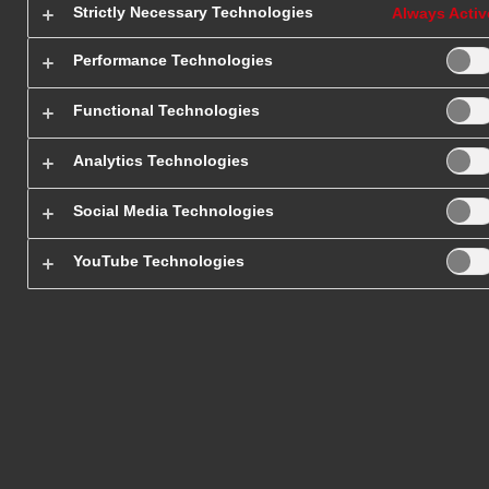
KIRGISTAN
KIRGISTAN
KIRGISTAN
Strictly Necessary Technologies
Always Activ
Performance Technologies
Functional Technologies
Analytics Technologies
Social Media Technologies
YouTube Technologies
Strona główna
/
Paczki do i z Kirgistanu
Pa
Eksport za granicę to codzienność w DHL Expre