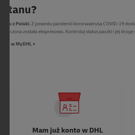
w, podmiotów gospodarczych i instytucji. Warunkiem uzyskania oferty jest 
gistanu?
p. z o.o. w ramach usługi Time Definite International. Warunki cenowe z
HL Express (Poland) Sp. z o.o.
stanu z Polski
. Z powodu pandemii koronawirusa COVID-19 dost
starczona została ekspresowo. Kontroluj status paczki i jej drogę
nsport w MyDHL +
Mam już konto w DHL