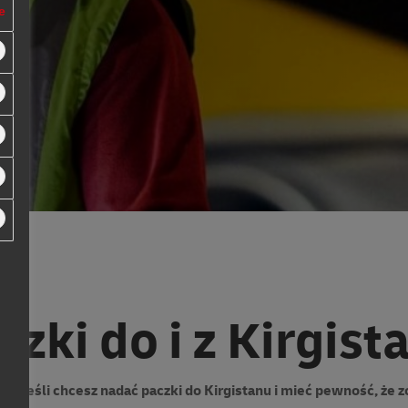
U
U
U
e
czki do i z Kirgist
ss.
Jeśli chcesz nadać paczki do Kirgistanu i mieć pewność, że 