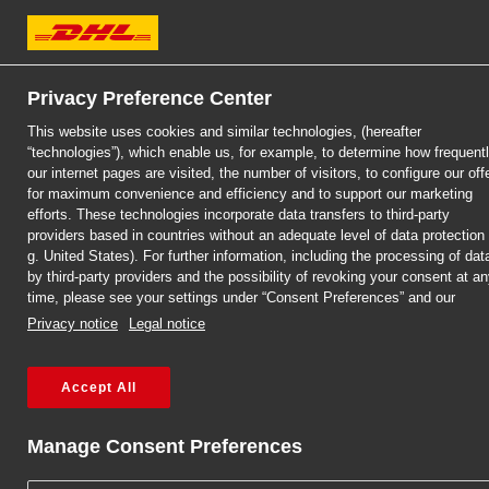
Klient biznesowy
Klient indywidualny
Zostań Kli
Privacy Preference Center
DHL Express
This website uses cookies and similar technologies, (hereafter
MyDHL+
“technologies”), which enable us, for example, to determine how frequent
our internet pages are visited, the number of visitors, to configure our off
for maximum convenience and efficiency and to support our marketing
efforts. These technologies incorporate data transfers to third-party
providers based in countries without an adequate level of data protection 
g. United States). For further information, including the processing of dat
by third-party providers and the possibility of revoking your consent at a
time, please see your settings under “Consent Preferences” and our
Privacy notice
Legal notice
Accept All
DHL EXPRESS
DHL EXPRESS
DHL EXPRESS
PACZKI DO
PACZKI DO
PACZKI DO
Manage Consent Preferences