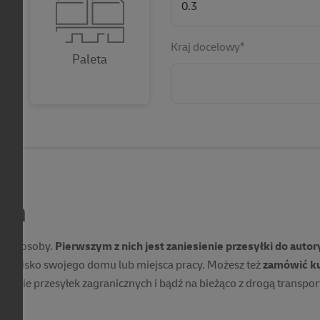
Kraj docelowy*
Paleta
tan
wa sposoby.
Pierwszym z nich jest zaniesienie przesyłki do aut
 nich blisko swojego domu lub miejsca pracy. Możesz też
zamówić ku
edzenie przesyłek zagranicznych
i bądź na bieżąco z drogą transpor