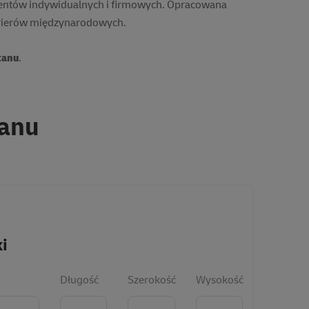
lientów indywidualnych i firmowych. Opracowana
 kurierów międzynarodowych.
tanu
.
tanu
i
Długość
Szerokość
Wysokość