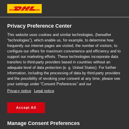
DHL Express
Privacy Preference Center
This website uses cookies and similar technologies, (hereafter
“technologies”), which enable us, for example, to determine how
frequently our internet pages are visited, the number of visitors, to
DHL EXPRESS
configure our offers for maximum convenience and efficiency and to
PACZKI DO JORDANII
support our marketing efforts. These technologies incorporate data
transfers to third-party providers based in countries without an
adequate level of data protection (e. g. United States). For further
information, including the processing of data by third-party providers
and the possibility of revoking your consent at any time, please see
your settings under “Consent Preferences” and our
Privacy notice
Legal notice
Accept All
Strona główna
/
Paczki do i z Jordanii
Manage Consent Preferences