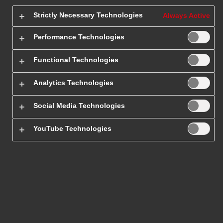
Strictly Necessary Technologies
Always Active
Paczki do i z
Performance Technologies
Jordanii
Functional Technologies
Analytics Technologies
W DHL Express codziennie dostarczamy paczki do
Jordanii
przy wykorzystaniu własnych środków transportu i
Social Media Technologies
rozbudowanej komunikacji. Zarówno eksport, jak i import
przebiegają zgodnie z szacowanym terminem, z możliwością
YouTube Technologies
śledzenia drogi paczki przez nadawcę. Przygotowaliśmy ofertę
dla firm i osób prywatnych.
Przesyłka do Jordanii – szybka paczka z DHL Express
.
Sprawdź cenę paczki do